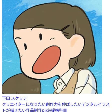
下田 スケッチ
クリエイターになりたい
創作力を伸ばしたい
デジタルイラス
トが描きたい
作品制作
pixiv提携科目