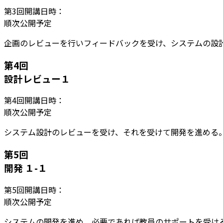
第
3
回開講日時：
順次公開予定
企画のレビューを行いフィードバックを受け、システムの設
第
4
回
設計レビュー１
第
4
回開講日時：
順次公開予定
システム設計のレビューを受け、それを受けて開発を進める
第
5
回
開発 １-１
第
5
回開講日時：
順次公開予定
システムの開発を進め、必要であれば教員のサポートを受け