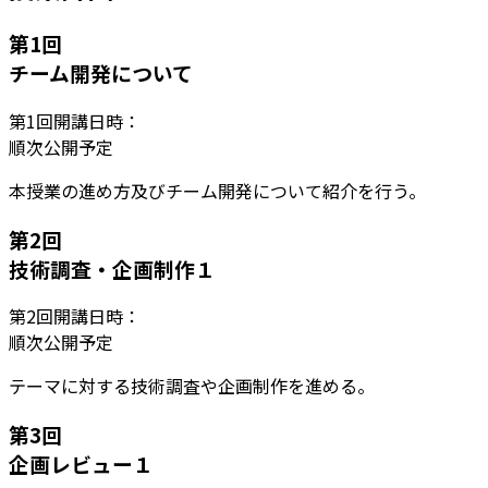
第
1
回
チーム開発について
第
1
回開講日時：
順次公開予定
本授業の進め方及びチーム開発について紹介を行う。
第
2
回
技術調査・企画制作１
第
2
回開講日時：
順次公開予定
テーマに対する技術調査や企画制作を進める。
第
3
回
企画レビュー１