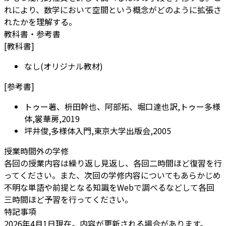
れにより、数学において空間という概念がどのように拡張さ
れたかを理解する。
教科書・参考書
[
教科書
]
なし(オリジナル教材)
[
参考書
]
トゥー著、枡田幹也、阿部拓、堀口達也訳,トゥー多様
体,裳華房,2019
坪井俊,多様体入門,東京大学出版会,2005
授業時間外の学修
各回の授業内容は繰り返し見返し、各回二時間ほど復習を行
ってください。また、次回の学修内容についてもあらかじめ
不明な単語や前提となる知識をWebで調べるなどして各回
三時間ほど予習を行ってください。
特記事項
2026年4月1日現在。内容が更新される場合があります。