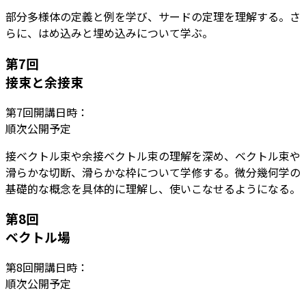
部分多様体の定義と例を学び、サードの定理を理解する。さ
らに、はめ込みと埋め込みについて学ぶ。
第
7
回
接束と余接束
第
7
回開講日時：
順次公開予定
接ベクトル束や余接ベクトル束の理解を深め、ベクトル束や
滑らかな切断、滑らかな枠について学修する。微分幾何学の
基礎的な概念を具体的に理解し、使いこなせるようになる。
第
8
回
ベクトル場
第
8
回開講日時：
順次公開予定