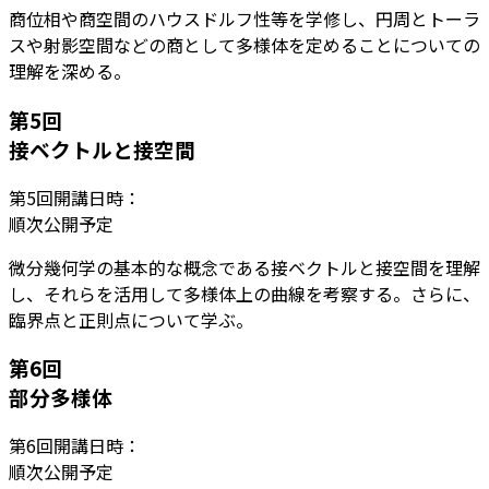
商位相や商空間のハウスドルフ性等を学修し、円周とトーラ
スや射影空間などの商として多様体を定めることについての
理解を深める。
第
5
回
接ベクトルと接空間
第
5
回開講日時：
順次公開予定
微分幾何学の基本的な概念である接ベクトルと接空間を理解
し、それらを活用して多様体上の曲線を考察する。さらに、
臨界点と正則点について学ぶ。
第
6
回
部分多様体
第
6
回開講日時：
順次公開予定