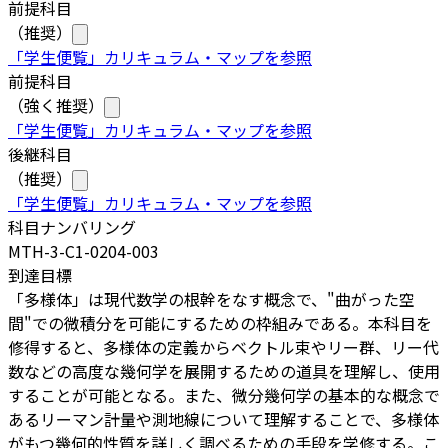
前提科目
（推奨）
「学生便覧」カリキュラム・マップを参照
前提科目
（強く推奨）
「学生便覧」カリキュラム・マップを参照
後継科目
（推奨）
「学生便覧」カリキュラム・マップを参照
科目ナンバリング
MTH-3-C1-0204-003
到達目標
「多様体」は現代数学の根幹をなす概念で、"曲がった空
間"での微積分を可能にするための枠組みである。本科目を
修得すると、多様体の定義からベクトル束やリー群、リー代
数などの高度な幾何学を展開するための道具を理解し、使用
することが可能となる。また、微分幾何学の基本的な概念で
あるリーマン計量や測地線について理解することで、多様体
がもつ幾何的性質を詳しく調べるための手段を学修する。こ