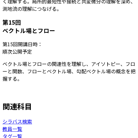
く理解する。局所的最短性や接続と共変微分の理解を深め、
測地流の理解につなげる。
第
15
回
ベクトル場とフロー
第
15
回開講日時：
順次公開予定
ベクトル場とフローの関連性を理解し、アイソトピー、フロ
ーと関数、フローとベクトル場、勾配ベクトル場の概念を把
握する。
関連科目
シラバス検索
教員一覧
タグ一覧