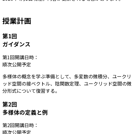
授業計画
第
1
回
ガイダンス
第
1
回開講日時：
順次公開予定
多様体の概念を学ぶ準備として、多変数の微積分、ユークリ
ッド空間の接ベクトル、陰関数定理、ユークリッド空間の微
分形式について復習する。
第
2
回
多様体の定義と例
第
2
回開講日時：
順次公開予定