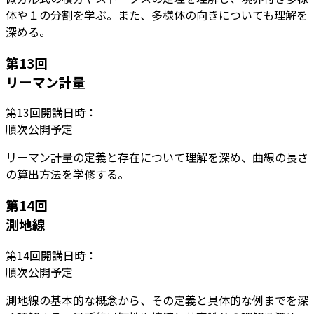
体や１の分割を学ぶ。また、多様体の向きについても理解を
深める。
第
13
回
リーマン計量
第
13
回開講日時：
順次公開予定
リーマン計量の定義と存在について理解を深め、曲線の長さ
の算出方法を学修する。
第
14
回
測地線
第
14
回開講日時：
順次公開予定
測地線の基本的な概念から、その定義と具体的な例までを深