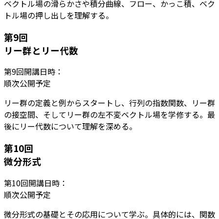
ベクトル場の滑らかさや積分曲線、フロー、かっこ積、ベク
トル場の押し出しを理解する。
第
9
回
リー群とリー代数
第
9
回開講日時：
順次公開予定
リー群の定義と例からスタートし、行列の指数関数、リー群
の接空間、そしてリー群の左不変ベクトル場を学修する。最
後にリー代数について理解を深める。
第
10
回
微分形式
第
10
回開講日時：
順次公開予定
微分形式の基礎とその応用について学ぶ。具体的には、関数