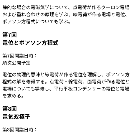
静的な場合の電磁気学について、点電荷が作るクーロン電場
および重ね合わせの原理を学ぶ。線電荷が作る電場と電位、
ポアソン方程式についても学ぶ。
第
7
回
電位とポアソン方程式
第
7
回開講日時：
順次公開予定
電位の物理的意味と線電荷が作る電位を理解し、ポアソン方
程式の解を修得する。点電荷・線電荷、面電荷が作る電位と
電場についても学修し、平行平板コンデンサーの電位と電場
を求める。
第
8
回
電気双極子
第
8
回開講日時：