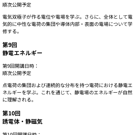
順次公開予定
電気双極子が作る電位や電場を学ぶ。さらに、全体として電
気的に中性な電荷の集団や導体内部・表面の電場について学
修する。
第
9
回
静電エネルギー
第
9
回開講日時：
順次公開予定
点電荷の集団および連続的な分布を持つ電荷における静電エ
ネルギーを学ぶ。これを通じて、静電場のエネルギーが自然
に理解される。
第
10
回
誘電体・静磁気
第
10
回開講日時：