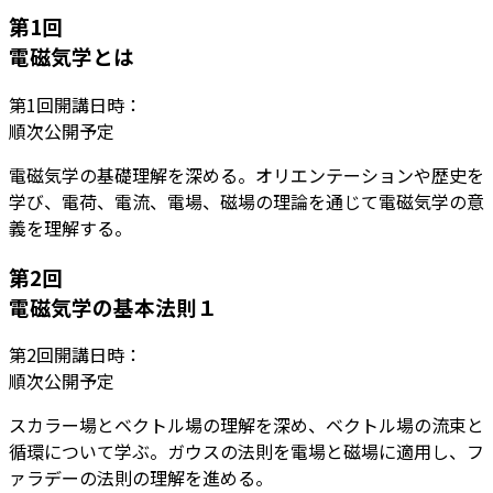
第
1
回
電磁気学とは
第
1
回開講日時：
順次公開予定
電磁気学の基礎理解を深める。オリエンテーションや歴史を
学び、電荷、電流、電場、磁場の理論を通じて電磁気学の意
義を理解する。
第
2
回
電磁気学の基本法則１
第
2
回開講日時：
順次公開予定
スカラー場とベクトル場の理解を深め、ベクトル場の流束と
循環について学ぶ。ガウスの法則を電場と磁場に適用し、フ
ァラデーの法則の理解を進める。