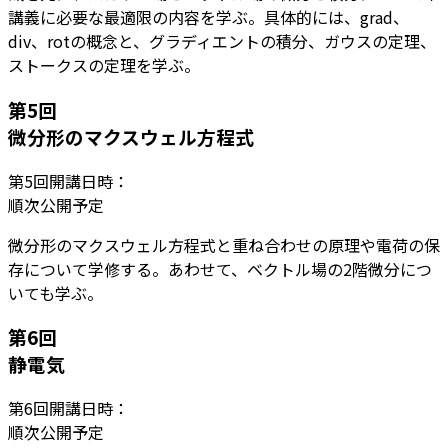
講義に必要な最適限の内容を学ぶ。具体的には、grad、
div、rotの概念と、グラディエントの積分、ガウスの定理、
ストークスの定理を学ぶ。
第
5
回
微分形のマクスウェル方程式
第
5
回開講日時：
順次公開予定
微分形のマクスウェル方程式と重ね合わせの原理や電荷の保
存について学修する。あわせて、ベクトル場の2階微分につ
いても学ぶ。
第
6
回
静電気
第
6
回開講日時：
順次公開予定