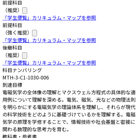
前提科目
（推奨）
「学生便覧」カリキュラム・マップを参照
前提科目
（強く推奨）
「学生便覧」カリキュラム・マップを参照
後継科目
（推奨）
「学生便覧」カリキュラム・マップを参照
科目ナンバリング
MTH-3-C1-1030-006
到達目標
電磁気学の全体像の理解とマクスウェル方程式の具体的な適
用例について理解を深める。電気、磁気、光などの物理法則
を明らかにする電磁気学の理論体系を理解し、それらが現代
の科学技術をどのように基礎づけているかを理解する。電磁
気学の原理を学修することで、情報技術や社会基盤と密接に
関わる数理的な思考力を育む。
教科書・参考書