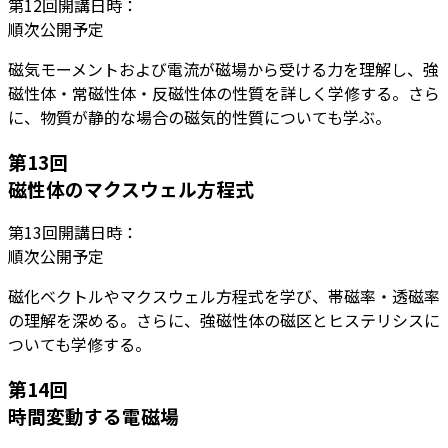
第
12
回開講日時：
順次公開予定
磁気モーメントおよび電流が磁場から受ける力を理解し、強
磁性体・常磁性体・反磁性体の性質を詳しく学修する。さら
に、物質が静的な場合の磁気的性質についても学ぶ。
第
13
回
磁性体のマクスウェル方程式
第
13
回開講日時：
順次公開予定
磁化ベクトルやマクスウェル方程式を学び、帯磁率・透磁率
の理解を深める。さらに、強磁性体の磁区とヒステリシスに
ついても学修する。
第
14
回
時間変動する電磁場