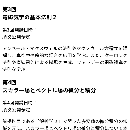
第
3
回
電磁気学の基本法則２
第
3
回開講日時：
順次公開予定
アンペール・マクスウェルの法則やマクスウェル方程式を理
解し、真空中や静的な場合の応用を学ぶ。また、クーロンの
法則や直線電流による磁場の生成、ファラデーの電磁誘導の
法則を学ぶ。
第
4
回
スカラー場とベクトル場の微分と積分
第
4
回開講日時：
順次公開予定
前提科目である「解析学２」で習った多変数の微分積分の知
識を元に、スカラー場とベクトル場の微分と積分について本