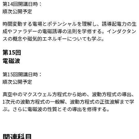
第
14
回開講日時：
順次公開予定
時間変動する電場とポテンシャルを理解し、誘導起電力の生
成やファラデーの電磁誘導の法則を学修する。インダクタン
スの概念や磁気的エネルギーについても学ぶ。
第
15
回
電磁波
第
15
回開講日時：
順次公開予定
真空中のマクスウェル方程式から始め、波動方程式の導出、
1次元の波動方程式の一般解、波動方程式の正弦波解まで学
ぶ。さらに電磁波の性質とその導出を修得する。
関連科目