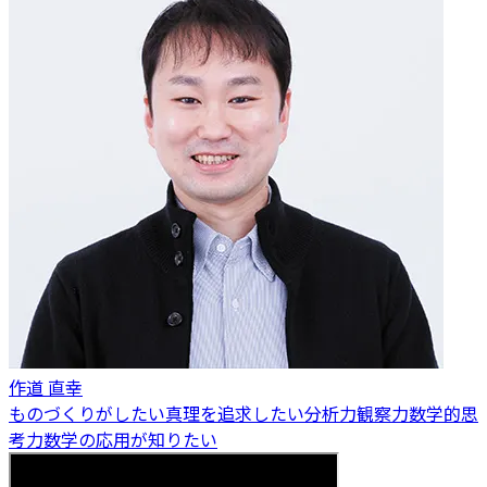
作道 直幸
ものづくりがしたい
真理を追求したい
分析力
観察力
数学的思
考力
数学の応用が知りたい