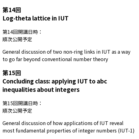
第
14
回
Log-theta lattice in IUT
第
14
回開講日時：
順次公開予定
General discussion of two non-ring links in IUT as a way
to go far beyond conventional number theory
第
15
回
Concluding class: applying IUT to abc
inequalities about integers
第
15
回開講日時：
順次公開予定
General discussion of how applications of IUT reveal
most fundamental properties of integer numbers (IUT-1)