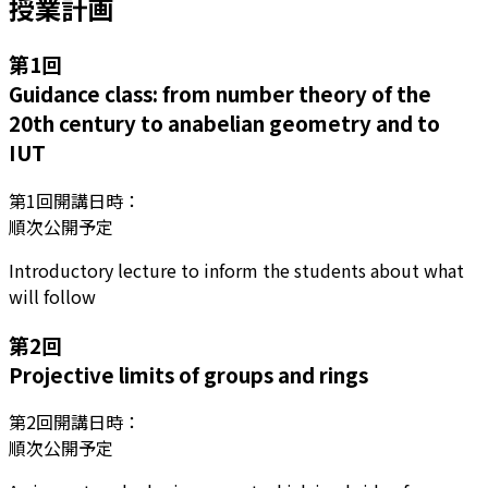
授業計画
第
1
回
Guidance class: from number theory of the
20th century to anabelian geometry and to
IUT
第
1
回開講日時：
順次公開予定
Introductory lecture to inform the students about what
will follow
第
2
回
Projective limits of groups and rings
第
2
回開講日時：
順次公開予定