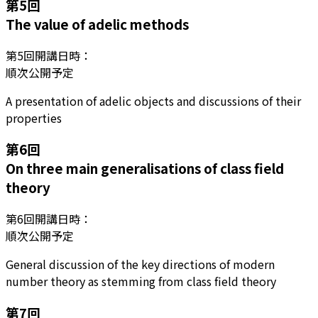
第
5
回
The value of adelic methods
第
5
回開講日時：
順次公開予定
A presentation of adelic objects and discussions of their
properties
第
6
回
On three main generalisations of class field
theory
第
6
回開講日時：
順次公開予定
General discussion of the key directions of modern
number theory as stemming from class field theory
第
7
回