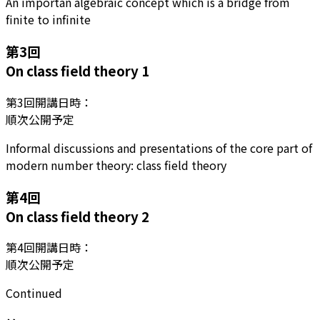
An importan algebraic concept which is a bridge from
finite to infinite
第
3
回
On class field theory 1
第
3
回開講日時：
順次公開予定
Informal discussions and presentations of the core part of
modern number theory: class field theory
第
4
回
On class field theory 2
第
4
回開講日時：
順次公開予定
Continued