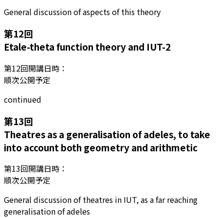
General discussion of aspects of this theory
第
12
回
Etale-theta function theory and IUT-2
第
12
回開講日時：
順次公開予定
continued
第
13
回
Theatres as a generalisation of adeles, to take
into account both geometry and arithmetic
第
13
回開講日時：
順次公開予定
General discussion of theatres in IUT, as a far reaching
generalisation of adeles