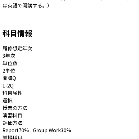
は英語で開講する。）
科目情報
履修想定年次
3年次
単位数
2単位
開講Q
1-2Q
科目属性
選択
授業の方法
演習科目
評価方法
Report70% , Group Work30%
前提科目