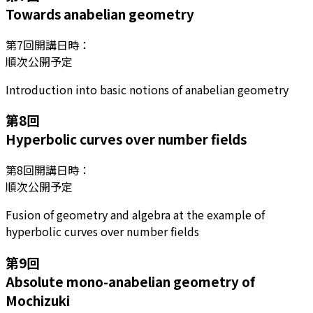
Towards anabelian geometry
第
7
回開講日時：
順次公開予定
Introduction into basic notions of anabelian geometry
第
8
回
Hyperbolic curves over number fields
第
8
回開講日時：
順次公開予定
Fusion of geometry and algebra at the example of
hyperbolic curves over number fields
第
9
回
Absolute mono-anabelian geometry of
Mochizuki