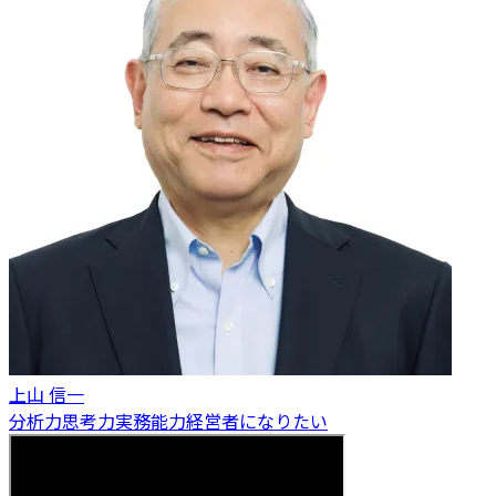
上山 信一
分析力
思考力
実務能力
経営者になりたい