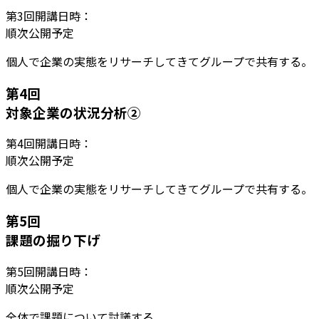
第
3
回開講日時：
順次公開予定
個人で企業の実態をリサーチしてきてグループで共有する。
第
4
回
対象企業の状況分析②
第
4
回開講日時：
順次公開予定
個人で企業の実態をリサーチしてきてグループで共有する。
第
5
回
課題の掘り下げ
第
5
回開講日時：
順次公開予定
全体で課題について討議する。