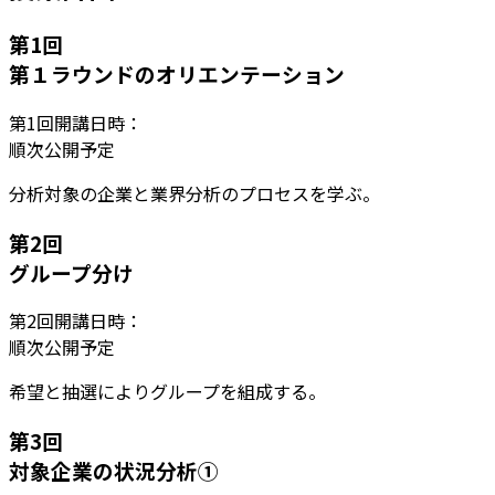
第
1
回
第１ラウンドのオリエンテーション
第
1
回開講日時：
順次公開予定
分析対象の企業と業界分析のプロセスを学ぶ。
第
2
回
グループ分け
第
2
回開講日時：
順次公開予定
希望と抽選によりグループを組成する。
第
3
回
対象企業の状況分析①